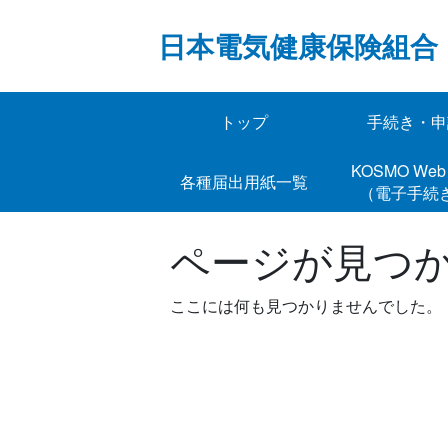
Skip
to
日本電気健康保険組合
content
トップ
手続き・申
KOSMO 
各種届出用紙一覧
（電子手続
ページが見つ
ここには何も見つかりませんでした。