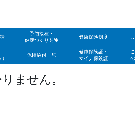
予防接種・
請
健康保険制度
健康づくり関連
Web
健康保険証・
こ
保険給付一覧
き）
マイナ保険証
かりません。