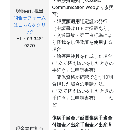
・医療費通知（KOSMO
Communication Webより参照
現物給付担当
可）
問合せフォーム
・限度額適用認定証の発行
はこちらをクリ
（申請書はＨＰに掲載あり）
ック
・交通事故・第三者行為によ
TEL：03-3461-
り怪我をし保険証を使用する
9370
場合
・治療用装具を作成した場合
(「立て替え払いをしたときの
手続き」に申請書有)
・健保資格が確認できず10割
負担した場合の申請方法。
(「立て替え払いをしたときの
手続き」に申請書有) な
ど
傷病手当金／延長傷病手当金
付加金／出産手当金／出産育
現金給付担当