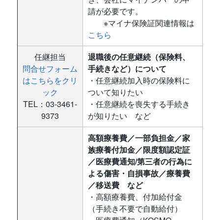
請が必要です。
※マイナ保険証関連情報は
こちら
任継担当
退職後の任意継続（保険料、
問合せフォーム
手続きなど）について
はこちらをクリ
・任意継続加入時の保険料に
ック
ついて知りたい
TEL：03-3461-
・任意継続を喪失する手続き
9373
が知りたい など
高額療養費／一部負担金／家
族療養付加金／限度額認定証
／医療費通知/第三者の行為に
よる傷害・自損事故／療養費
／移送費 など
・高額療養費、付加給付金
（手続き不要で自動給付）