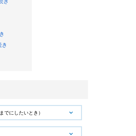
続き
き
続き
までにしたいとき）