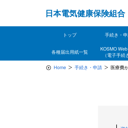
Skip
to
日本電気健康保険組合
content
トップ
手続き・申
KOSMO 
各種届出用紙一覧
（電子手続
Home
手続き・申請
医療費