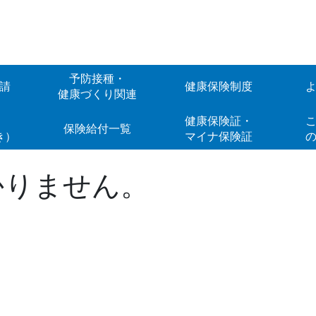
予防接種・
請
健康保険制度
健康づくり関連
Web
健康保険証・
こ
保険給付一覧
き）
マイナ保険証
かりません。