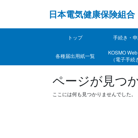
Skip
to
日本電気健康保険組合
content
トップ
手続き・申
KOSMO 
各種届出用紙一覧
（電子手続
ページが見つ
ここには何も見つかりませんでした。