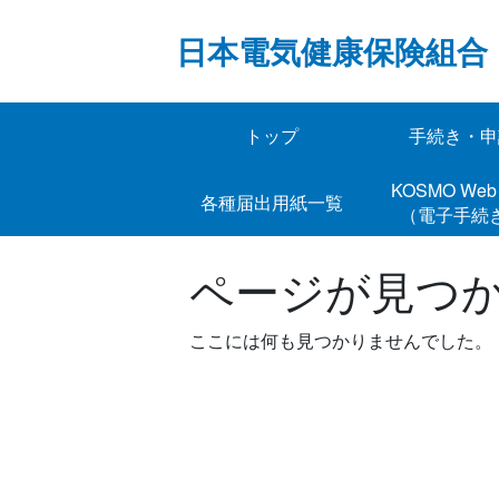
Skip
to
日本電気健康保険組合
content
トップ
手続き・申
KOSMO 
各種届出用紙一覧
（電子手続
ページが見つ
ここには何も見つかりませんでした。