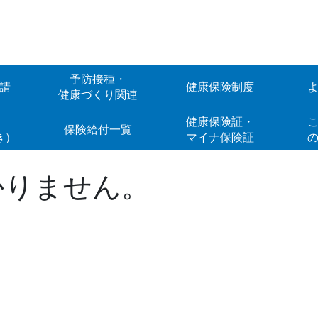
予防接種・
請
健康保険制度
健康づくり関連
Web
健康保険証・
こ
保険給付一覧
き）
マイナ保険証
かりません。