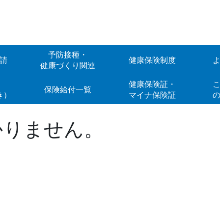
予防接種・
請
健康保険制度
健康づくり関連
Web
健康保険証・
こ
保険給付一覧
き）
マイナ保険証
かりません。