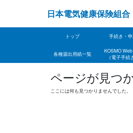
Skip
to
日本電気健康保険組合
content
トップ
手続き・申
KOSMO 
各種届出用紙一覧
（電子手続
ページが見つ
ここには何も見つかりませんでした。