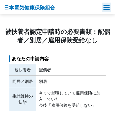
Skip
日本電気健康保険組合
to
content
被扶養者認定申請時の必要書類：配偶
者／別居／雇用保険受給なし
あなたの申請内容
被扶養者
配偶者
同居／別居
別居
今まで就職していて雇用保険に加
生計維持の
入していた
状態
今後「雇用保険を受給しない」