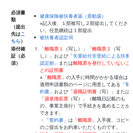
必須書
健康保険被扶養者届（異動届）
類
※記入後、１部複写し２部提出してくださ
（提出
い。任意継続は１部提出
先は
こ
被扶養者認定伺
ちら
）
添付確
「
離職票１
（写し）」「
離職票２
（写
証（必
し）」および「
失業給付非受給による扶養
須）
認定願
」または
離職票を発行していないこ
との証明書
※「
離職票
」の入手に時間がかかる場合は、
適用申請書類のページに用意してある「
誓
約書
」および「
退職証明書
（写）」または
「
源泉徴収票
（写）」（離職日記載のも
の、事業主発行）で手続きを進めることが
できます。
・「
誓約書
」は「
離職票
」入手後、コピー
のご提出をお約束いただくものです。