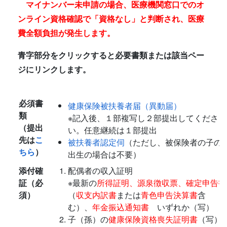
マイナンバー未申請の場合、医療機関窓口でのオ
ンライン資格確認で「資格なし」と判断され、医療
費全額負担が発生します。
青字部分をクリックすると必要書類または該当ペー
ジにリンクします。
必須書
健康保険被扶養者届（異動届）
類
※記入後、１部複写し２部提出してくださ
（提出
い。任意継続は１部提出
先は
こ
被扶養者認定伺
（ただし、被保険者の子の
ちら
）
出生の場合は不要）
添付確
配偶者の収入証明
証（必
※最新の
所得証明、源泉徴収票、確定申告書
須）
（
収支内訳書
または
青色申告決算書
含
む）、
年金振込通知書
いずれか（写）
子（孫）の
健康保険資格喪失証明書
（写）