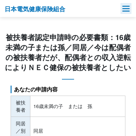
Skip
日本電気健康保険組合
to
content
被扶養者認定申請時の必要書類：16歳
未満の子または孫／同居／今は配偶者
の被扶養者だが、配偶者との収入逆転
によりＮＥＣ健保の被扶養者としたい
あなたの申請内容
被扶
16歳未満の子 または 孫
養者
同居
／別
同居