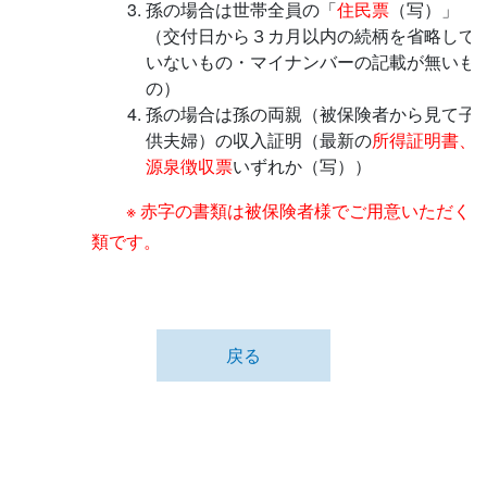
孫の場合は世帯全員の「
住民票
（写）」
（交付日から３カ月以内の続柄を省略して
いないもの・マイナンバーの記載が無いも
の）
孫の場合は孫の両親（被保険者から見て子
供夫婦）の収入証明（最新の
所得証明書、
源泉徴収票
いずれか（写））
※ 赤字の書類は被保険者様でご用意いただく
類です。
戻る