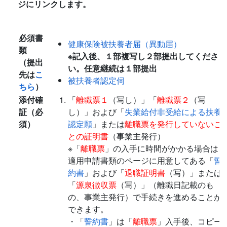
ジにリンクします。
必須書
健康保険被扶養者届（異動届）
類
※記入後、１部複写し２部提出してくださ
（提出
い。任意継続は１部提出
先は
こ
被扶養者認定伺
ちら
）
添付確
「
離職票１
（写し）」「
離職票２
（写
証（必
し）」および「
失業給付非受給による扶養
須）
認定願
」または
離職票を発行していないこ
との証明書
（事業主発行）
※「
離職票
」の入手に時間がかかる場合は、
適用申請書類のページに用意してある「
誓
約書
」および「
退職証明書
（写）」または
「
源泉徴収票
（写）」（離職日記載のも
の、事業主発行）で手続きを進めることが
できます。
・「
誓約書
」は「
離職票
」入手後、コピー