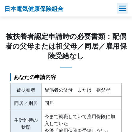
Skip
日本電気健康保険組合
to
content
被扶養者認定申請時の必要書類：配偶
者の父母または祖父母／同居／雇用保
険受給なし
あなたの申請内容
被扶養者
配偶者の父母 または 祖父母
同居／別居
同居
今まで就職していて雇用保険に加
生計維持の
入していた
状態
今後「雇用保険を受給しない」