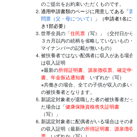
のご提出をお約束いただくものです。
適用申請書類のページに用意してある「
質
問票（父・母について）
」（申請者1名につ
き1部必要）
世帯全員の「
住民票
（写）」（交付日から
３カ月以内の続柄を省略していないもの・
マイナンバーの記載が無いもの）
被扶養者ではない配偶者に収入がある場合
は収入証明
※最新の
所得証明書、源泉徴収票、確定申告
書、年金振込通知書
いずれか（写）
※共働きの場合、全ての子供が収入の多い方
の被扶養者となります。
新認定対象者が退職した者の被扶養者だっ
た場合は「
健康保険資格喪失証明書
（写）」
新認定対象者に配偶者がいる場合はその者
の収入証明（最新の
所得証明書、源泉徴収
票
いずれか（写））