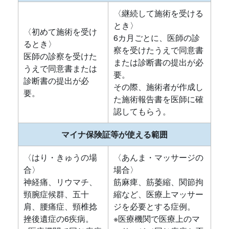
〈継続して施術を受ける
とき〉
〈初めて施術を受け
6カ月ごとに、医師の診
るとき〉
察を受けたうえで同意書
医師の診察を受けた
または診断書の提出が必
うえで同意書または
要。
診断書の提出が必
その際、施術者が作成し
要。
た施術報告書を医師に確
認してもらう。
マイナ保険証等が使える範囲
〈はり・きゅうの場
〈あんま・マッサージの
合〉
場合〉
神経痛、リウマチ、
筋麻痺、筋萎縮、関節拘
頸腕症候群、五十
縮など、医療上マッサー
肩、腰痛症、頸椎捻
ジを必要とする症例。
挫後遺症の6疾病。
※医療機関で医療上のマ