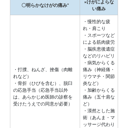
×けがによらな
〇明らかなけがの痛み*
い痛み
・慢性的な疲
れ・肩こり
・スポーツなど
による筋肉疲労
・脳疾患後遺症
などのリハビリ
・病気からくる
・打撲、ねんざ、挫傷（肉離
痛み（神経痛・
れなど）
リウマチ・関節
・骨折（ひびを含む）、脱臼
炎など）
の応急手当（応急手当以外
・加齢からくる
は、あらかじめ医師の診察を
痛み（五十肩な
受けたうえでの同意が必要）
ど）
・漠然とした施
術（あんま・マ
ッサージ代わり