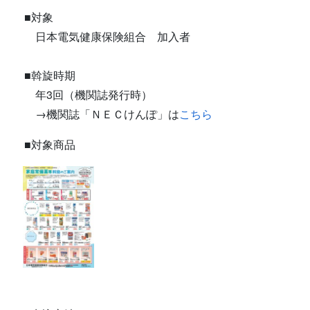
■対象
日本電気健康保険組合 加入者
■斡旋時期
年3回（機関誌発行時）
→機関誌「ＮＥＣけんぽ」は
こちら
■対象商品