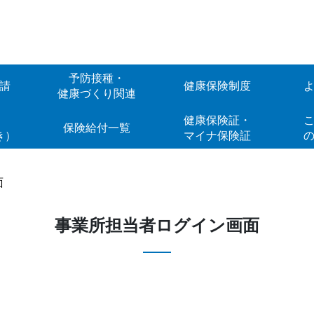
予防接種・
請
健康保険制度
健康づくり関連
Web
健康保険証・
こ
保険給付一覧
き）
マイナ保険証
面
事業所担当者ログイン画面