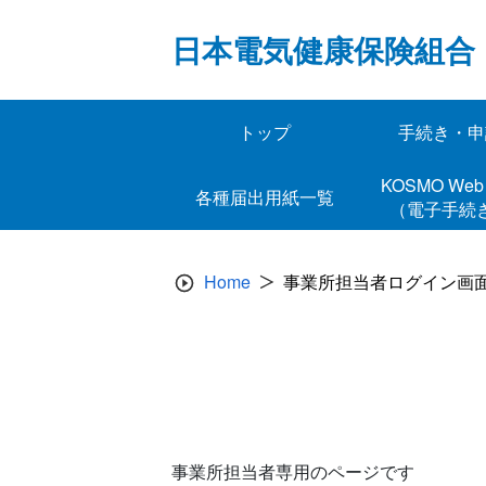
Skip
to
日本電気健康保険組合
content
トップ
手続き・申
KOSMO 
各種届出用紙一覧
（電子手続
Home
事業所担当者ログイン画
事業所担当者専用のページです