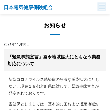
Skip
日本電気健康保険組合
to
content
お知らせ
2021年11月30日
「緊急事態宣言」発令地域拡大にともなう業務
対応について
新型コロナウイルス感染症の急激な感染拡大にとも
ない、現在１９都道府県に対して、緊急事態宣言が
発令されております。
当健保としましては、基本的に国および指定地域対