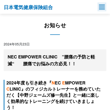
Skip
日本電気健康保険組合
to
content
お知らせ
2024年05月23日
NEC EMPOWER CLINIC ”腰痛の予防と軽
減“ 腰痛でお悩みの方必見！！
2024年度も引き続き『
N
EC
E
MPOWER
C
LINIC』のフィジカルトレーナーを務めていた
だく【中野ジェームズ修一先生】と一緒に楽し
く効果的なトレーニングを続けていきましょ
う！