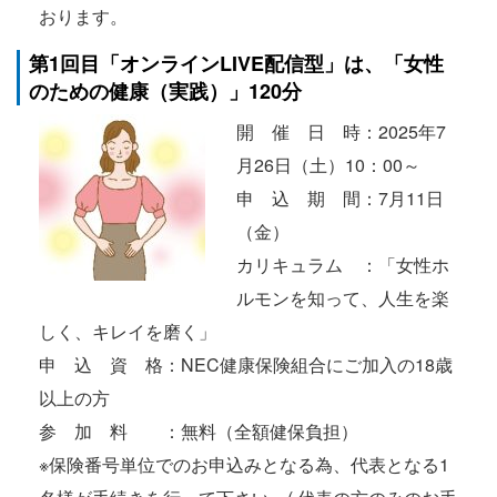
おります。
第1回目「オンラインLIVE配信型」は、「女性
のための健康（実践）」120分
開 催 日 時：2025年7
月26日（土）10：00～
申 込 期 間：7月11日
（金）
カリキュラム ：「女性ホ
ルモンを知って、人生を楽
しく、キレイを磨く」
申 込 資 格：NEC健康保険組合にご加入の18歳
以上の方
参 加 料 ：無料（全額健保負担）
※保険番号単位でのお申込みとなる為、代表となる1