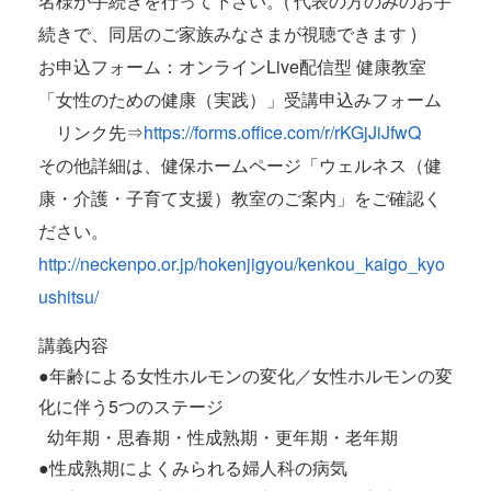
名様が手続きを行って下さい。( 代表の方のみのお手
続きで、同居のご家族みなさまが視聴できます )
お申込フォーム：オンラインLive配信型 健康教室
「女性のための健康（実践）」受講申込みフォーム
リンク先⇒
https://forms.office.com/r/rKGjJiJfwQ
その他詳細は、健保ホームページ「ウェルネス（健
康・介護・子育て支援）教室のご案内」をご確認く
ださい。
http://neckenpo.or.jp/hokenjigyou/kenkou_kaigo_kyo
ushitsu/
講義内容
●年齢による女性ホルモンの変化／女性ホルモンの変
化に伴う5つのステージ
幼年期・思春期・性成熟期・更年期・老年期
●性成熟期によくみられる婦人科の病気