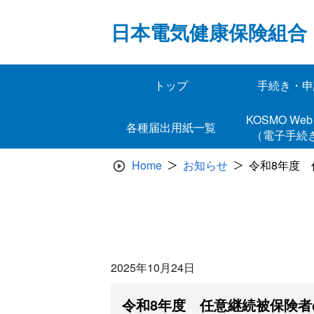
Skip
to
日本電気健康保険組合
content
トップ
手続き・申
KOSMO 
各種届出用紙一覧
（電子手続
Home
お知らせ
令和8年度
2025年10月24日
令和8年度 任意継続被保険