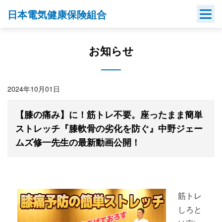
Skip
日本電気健康保険組合
to
content
お知らせ
2024年10月01日
【膝の痛み】に！筋トレ不要。座ったまま簡単
ストレッチ『膝軟骨の劣化を防ぐ』中野ジェー
ムズ修一先生の最新動画公開！
筋トレ
しろと